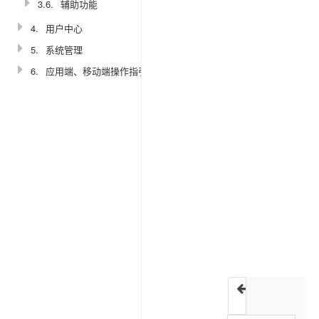
享
3.6.
辅助功能
链
4.
用户中心
接
5.
系统管理
6.
应用端、移动端操作指引
1.
功
能
描
述
附
件
列
表
：
在
流
程
审
批
附件存储配置
过