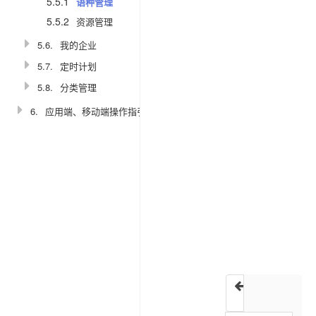
5.5.1
语种管理
接
5.5.2
资源管理
5.6.
我的企业
功
能
5.7.
定时计划
介
5.8.
分类管理
绍
6.
应用端、移动端操作指引
国
际
化
是
指
的
多
语
言
支
日志配置