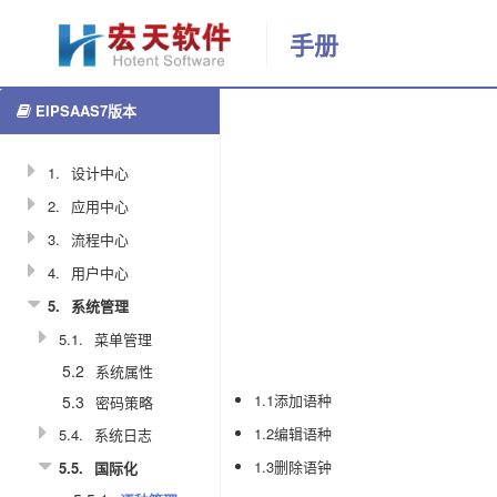
手册
EIPSAAS7版本
更多
语
返回首页
种
管
1.
设计中心
理
2.
应用中心
3.
流程中心
1031
4.
用户中心
admin
5.
系统管理
5.1.
菜单管理
2021-02-
22
5.2
系统属性
10:21:02
1.1添加语种
5.3
密码策略
1.2编辑语种
分
5.4.
系统日志
享
1.3删除语钟
5.5.
国际化
链