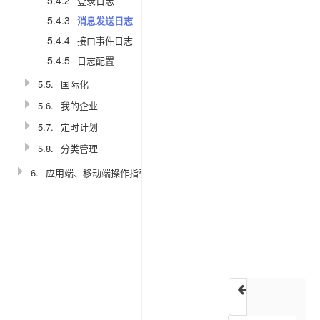
5.4.2
登录日志
享
链
5.4.3
消息发送日志
接
5.4.4
接口事件日志
5.4.5
日志配置
一、
5.5.
国际化
消
5.6.
我的企业
息
5.7.
定时计划
发
送
5.8.
分类管理
日
6.
应用端、移动端操作指引
志
本
系
登录日志
统