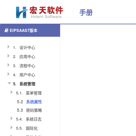
手册
EIPSAAS7版本
更多
系
返回首页
统
属
1.
设计中心
性
2.
应用中心
3.
流程中心
1128
4.
用户中心
唐
5.
系统管理
乐
5.1.
菜单管理
2021-02-
5.2
系统属性
01
5.3
密码策略
11:45:27
5.4.
系统日志
分
5.5.
国际化
享