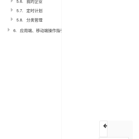
链
5.6.
我的企业
接
5.7.
定时计划
5.8.
分类管理
一、
6.
应用端、移动端操作指引
添
加
属
性
操
作
：
【
系
统
管
理
接口列表
】